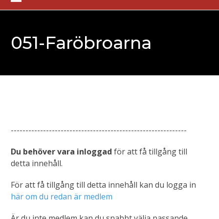
Skip
Open
Close
to
mobile
mobile
content
051-Faröbroarna
menu
menu
------------------------------------------------------------
Du behöver vara inloggad
för att få tillgång till
detta innehåll.
För att få tillgång till detta innehåll kan du logga in
här om du redan är medlem
Är du inte medlem kan du snabbt välja passande