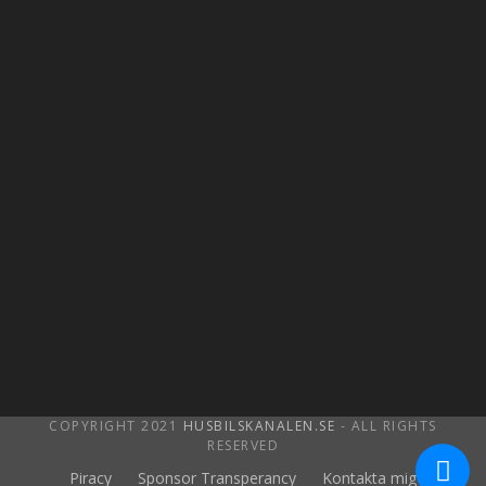
COPYRIGHT 2021
HUSBILSKANALEN.SE
- ALL RIGHTS
RESERVED
Piracy
Sponsor Transperancy
Kontakta mig