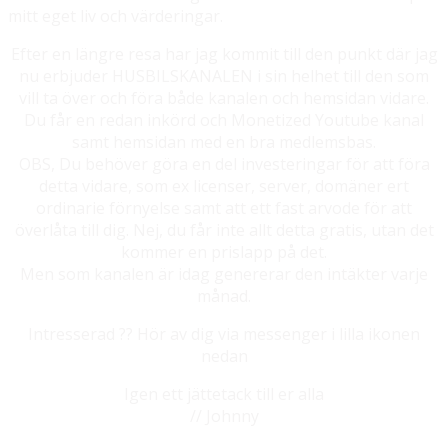
mitt eget liv och värderingar.
Efter en längre resa har jag kommit till den punkt där jag
nu erbjuder HUSBILSKANALEN i sin helhet till den som
vill ta över och föra både kanalen och hemsidan vidare.
Du får en redan inkörd och Monetized Youtube kanal
samt hemsidan med en bra medlemsbas.
OBS, Du behöver göra en del investeringar för att föra
detta vidare, som ex licenser, server, domäner ert
ordinarie förnyelse samt att ett fast arvode för att
överlåta till dig. Nej, du får inte allt detta gratis, utan det
kommer en prislapp på det.
Men som kanalen är idag genererar den intäkter varje
månad.
Intresserad ?? Hör av dig via messenger i lilla ikonen
nedan
Igen ett jättetack till er alla
// Johnny