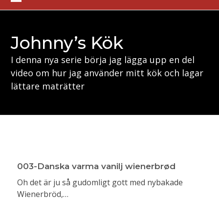
Skip
Open
Close
to
mobile
mobile
content
Johnny’s Kök
menu
menu
I denna nya serie börja jag lägga upp en del
video om hur jag använder mitt kök och lagar
lättare maträtter
003-Danska varma vanilj wienerbrød
Oh det är ju så gudomligt gott med nybakade
Wienerbröd,…