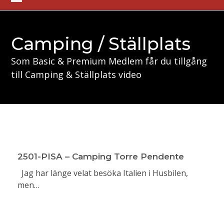
Skip
Open
Close
to
mobile
mobile
content
Camping / Ställplats
menu
menu
Som Basic & Premium Medlem får du tillgång
till Camping & Ställplats video
2501-PISA – Camping Torre Pendente
Jag har länge velat besöka Italien i Husbilen,
men…