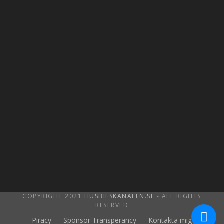
COPYRIGHT 2021
HUSBILSKANALEN.SE
- ALL RIGHTS
RESERVED
Piracy
Sponsor Transperancy
Kontakta mig