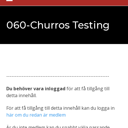
Skip
Open
Close
to
mobile
mobile
content
060-Churros Testing
menu
menu
------------------------------------------------------------
Du behöver vara inloggad
för att få tillgång till
detta innehåll.
För att få tillgång till detta innehåll kan du logga in
här om du redan är medlem
Är du inte medlem kan du snabbt välja passande