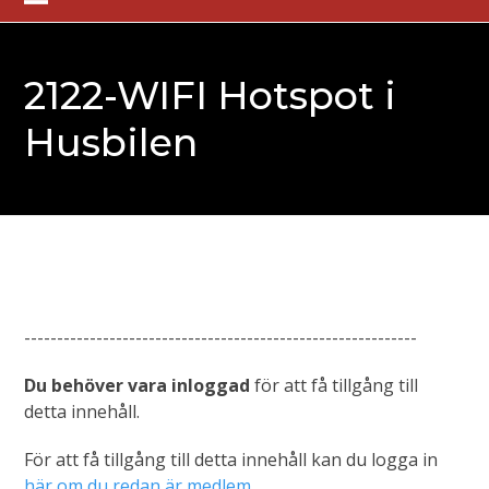
Skip
Open
Close
to
mobile
mobile
content
2122-WIFI Hotspot i
menu
menu
Husbilen
------------------------------------------------------------
Du behöver vara inloggad
för att få tillgång till
detta innehåll.
För att få tillgång till detta innehåll kan du logga in
här om du redan är medlem