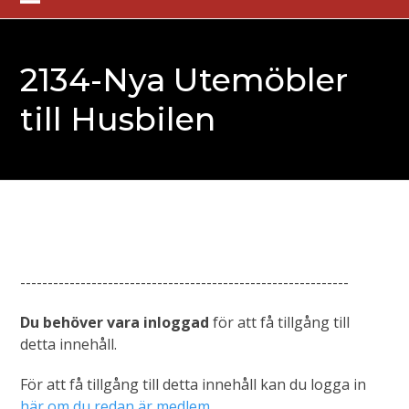
Skip
Open
Close
to
mobile
mobile
content
2134-Nya Utemöbler
menu
menu
till Husbilen
------------------------------------------------------------
Du behöver vara inloggad
för att få tillgång till
detta innehåll.
För att få tillgång till detta innehåll kan du logga in
här om du redan är medlem