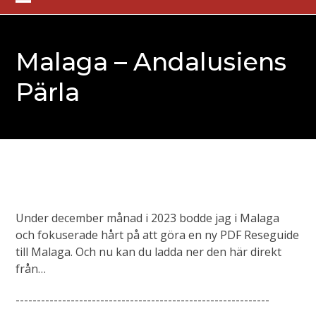
Skip
Open
Close
to
mobile
mobile
content
Malaga – Andalusiens
menu
menu
Pärla
Under december månad i 2023 bodde jag i Malaga
och fokuserade hårt på att göra en ny PDF Reseguide
till Malaga. Och nu kan du ladda ner den här direkt
från…
------------------------------------------------------------