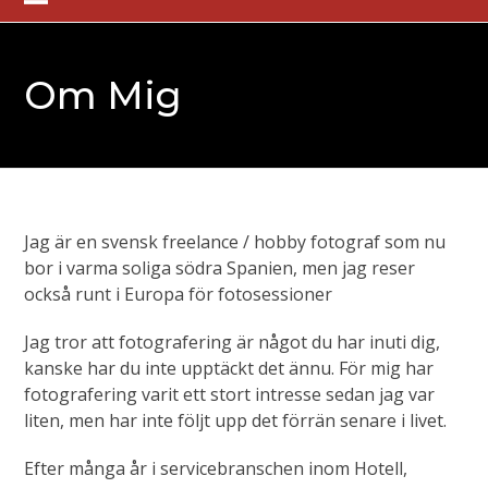
Skip
Open
Close
to
mobile
mobile
content
Om Mig
menu
menu
Jag är en svensk freelance / hobby fotograf som nu
bor i varma soliga södra Spanien, men jag reser
också runt i Europa för fotosessioner
Jag tror att fotografering är något du har inuti dig,
kanske har du inte upptäckt det ännu. För mig har
fotografering varit ett stort intresse sedan jag var
liten, men har inte följt upp det förrän senare i livet.
Efter många år i servicebranschen inom Hotell,