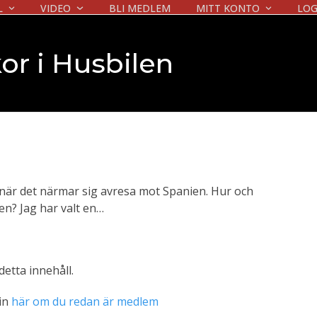
L
VIDEO
BLI MEDLEM
MITT KONTO
LOG
or i Husbilen
när det närmar sig avresa mot Spanien. Hur och
ien? Jag har valt en…
 detta innehåll.
 in
här om du redan är medlem