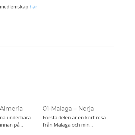
e medlemskap
här
 Almeria
01-Malaga – Nerja
ena underbara
Första delen är en kort resa
 annan på…
från Malaga och min…