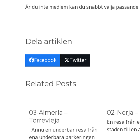
Är du inte medlem kan du snabbt välja passand
Dela artiklen
Facebook
Twitter
Related Posts
03-Almeria –
02-Nerja –
Torrevieja
En resa från 
staden till en
Ännu en underbar resa från
ena underbara parkeringen