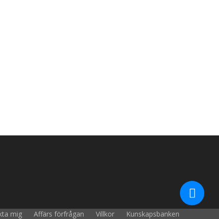
kta mig
Affärs förfrågan
Villkor
Kunskapsbanken