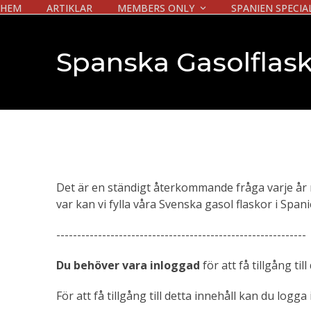
Skip
HEM
ARTIKLAR
MEMBERS ONLY
SPANIEN SPECIA
to
content
Spanska Gasolflask
Det är en ständigt återkommande fråga varje år 
var kan vi fylla våra Svenska gasol flaskor i Span
------------------------------------------------------------
Du behöver vara inloggad
för att få tillgång till
För att få tillgång till detta innehåll kan du logga