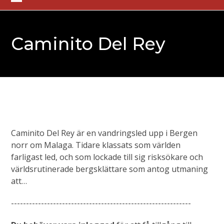
Skip
Open
Close
to
mobile
mobile
content
Caminito Del Rey
menu
menu
Caminito Del Rey är en vandringsled upp i Bergen
norr om Malaga. Tidare klassats som världen
farligast led, och som lockade till sig risksökare och
världsrutinerade bergsklättare som antog utmaning
att…
------------------------------------------------------------