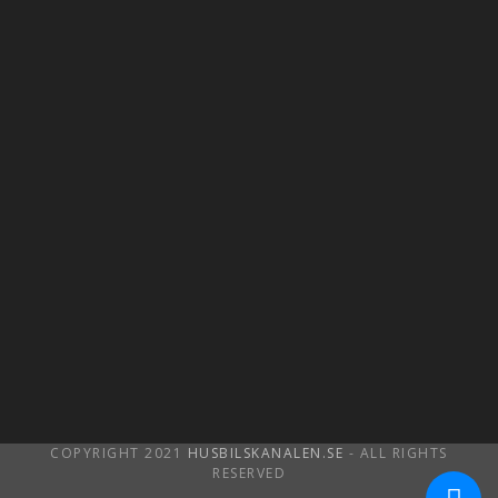
COPYRIGHT 2021
HUSBILSKANALEN.SE
- ALL RIGHTS
RESERVED