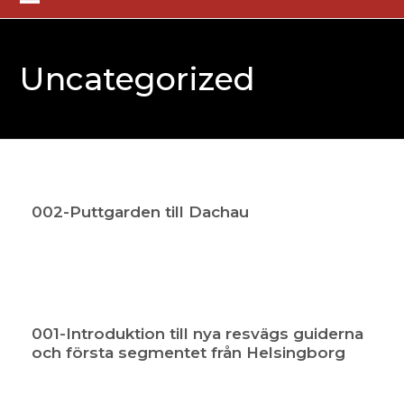
Skip
Open
Close
to
mobile
mobile
content
Uncategorized
menu
menu
002-Puttgarden till Dachau
001-Introduktion till nya resvägs guiderna
och första segmentet från Helsingborg