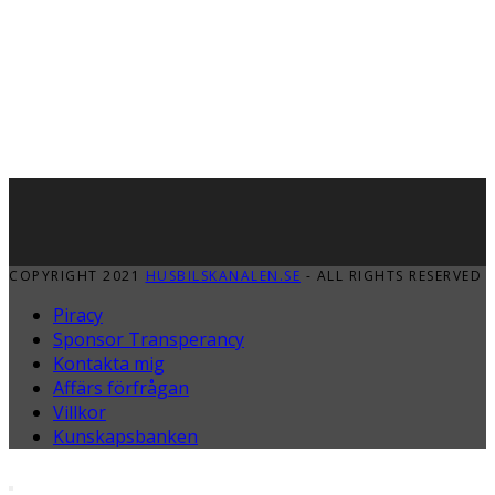
COPYRIGHT 2021
HUSBILSKANALEN.SE
- ALL RIGHTS RESERVED
Piracy
Sponsor Transperancy
Kontakta mig
Affärs förfrågan
Villkor
Kunskapsbanken