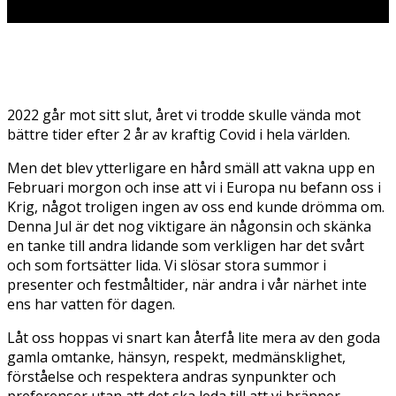
2022 går mot sitt slut, året vi trodde skulle vända mot
bättre
tider efter 2 år av kraftig Covid i hela världen.
Men det blev ytterligare en hård smäll att vakna upp en
Februari morgon och inse att vi i Europa nu befann oss i
Krig, något troligen ingen av oss end kunde drömma om.
Denna Jul är det nog viktigare än någonsin och skänka
en tanke till andra lidande som verkligen har det svårt
och som fortsätter lida. Vi slösar stora summor i
presenter och festmåltider, när andra i vår närhet inte
ens har vatten för dagen.
Låt oss hoppas vi snart kan återfå lite mera av den goda
gamla omtanke, hänsyn, respekt, medmänsklighet,
förståelse och respektera andras synpunkter och
preferenser utan att det ska leda till att vi bränner