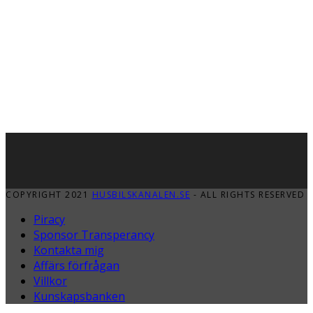
COPYRIGHT 2021
HUSBILSKANALEN.SE
- ALL RIGHTS RESERVED
Piracy
Sponsor Transperancy
Kontakta mig
Affärs förfrågan
Villkor
Kunskapsbanken