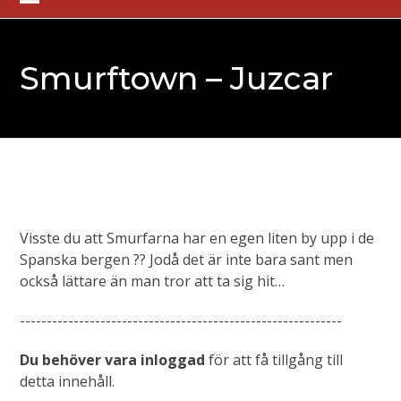
Skip
Open
Close
to
mobile
mobile
content
Smurftown – Juzcar
menu
menu
Visste du att Smurfarna har en egen liten by upp i de
Spanska bergen ?? Jodå det är inte bara sant men
också lättare än man tror att ta sig hit…
------------------------------------------------------------
Du behöver vara inloggad
för att få tillgång till
detta innehåll.